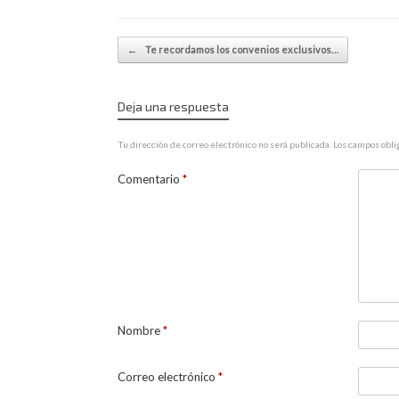
Navegador de artículos
←
Te recordamos los convenios exclusivos…
Deja una respuesta
Tu dirección de correo electrónico no será publicada.
Los campos obli
Comentario
*
Nombre
*
Correo electrónico
*