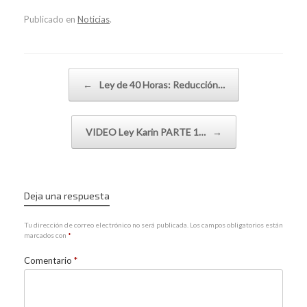
Publicado en
Noticias
.
Navegador de artículos
←
Ley de 40 Horas: Reducción…
VIDEO Ley Karin PARTE 1…
→
Deja una respuesta
Tu dirección de correo electrónico no será publicada.
Los campos obligatorios están
marcados con
*
Comentario
*