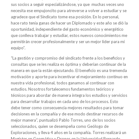
sus socios a seguir especializándose, ya que muchas veces uno
necesita ese empujoncito para atreverse a volver a estudiar y se
agradece que el Sindicato tome esa posición. En lo personal,
hace rato tenía ganas de hacer un Diplomado y este año se dió la
oportunidad, independiente del gasto económico y energético
que conlleva trabajar y estudiar, estos nuevos conocimientos me
permitirán crecer profesionalmente y ser un mejor líder para mi
equipo”.
“La gestión y compromiso del sindicato frente a los beneficios y
consultas que se les realiza es óptima y deberían continuar de la
manera en que la están ejecutando. El beneficio es una tremenda
motivación y aporte para incentivar el mejoramiento continuo en
nuestra vida profesional, todos ganamos al continuar con
estudios. Nosotros fortalecemos fundamentos teóricos y
técnicos para abordar de manera íntegra los estudios y servicios
para desarrollar trabajos en cada uno de los procesos. Esto
debe tener como consecuencia mejores resultados para tomar
decisiones en la compañía y de ese modo destinar recursos de
mejor manera”, puntualizó Pablo Torres, uno de los socios
seleccionados, quien se desempeña como Geólogo de
Exploraciones, y lleva 4 años en la compañía. Torres realizará un
Magíster en Geomática y Drones en la Universidad Bernardo