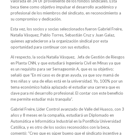
valorada en 34 UF proveniente de los fondos sindicales. Esta
beca tiene como objetivo impulsar el desarrollo académico y
profesional de los miembros del sindicato, en reconocimiento a
su compromiso y dedicación.
Esta vez, los socios y socias seleccionados fueron Gabriel Freire,
Natalia Vásquez, Pablo Torres, Sebastián Cruz y Juan Galaz,
quienes agradecieron a la organización sindical por esta
oportunidad para continuar con sus estudios.
Al respecto, la socia Natalia Vásquez, Jefa de Gestión de Riesgos
en Planta CNN, y que estudiará Ingeniería Civil en Minas ya que
es un requisito para ser Sernageomin A, que es su objetivo;
señaló que “En mi caso es de gran ayuda, ya que soy mamá de
tres niñas y una de ellas está en la universidad. Yo, 100% por un
tema económico había aplazado el estudiar una carrera que es
clave para mi desarrollo profesional. El contar con este beneficio
me permite estudiar más tranquila”.
Gabriel Freire, Líder Control avanzado de Valle del Huasco, con 3
años y 8 meses en la compañía, estudiará un Diplomado en
Automática e Informática Industrial en la Pontificia Universidad
Católica, y es otro de los socios reconocidos con la beca,
comentó: “Creo que es súper bueno que el sindicato incentive a