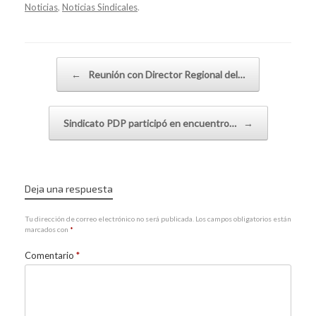
Noticias
,
Noticias Sindicales
.
Navegador de artículos
←
Reunión con Director Regional del…
Sindicato PDP participó en encuentro…
→
Deja una respuesta
Tu dirección de correo electrónico no será publicada.
Los campos obligatorios están
marcados con
*
Comentario
*