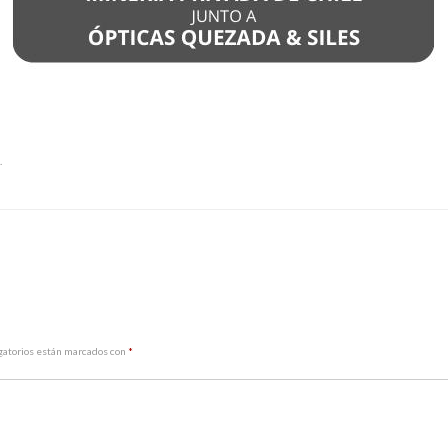
.
gatorios están marcados con
*