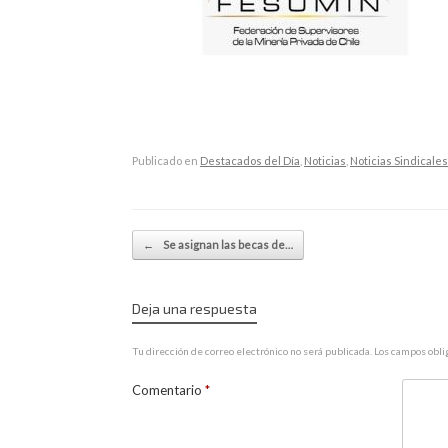
Publicado en
Destacados del Día
,
Noticias
,
Noticias Sindicales
Navegador de artículos
←
Se asignan las becas de…
Deja una respuesta
Tu dirección de correo electrónico no será publicada.
Los campos obli
Comentario
*