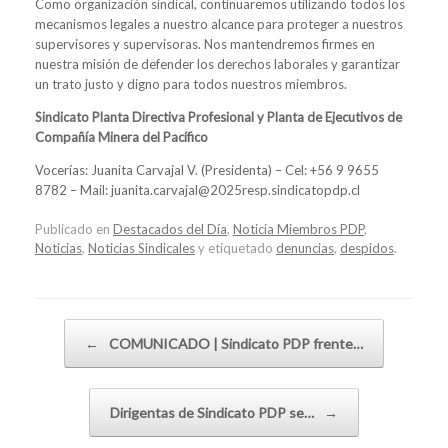
Como organización sindical, continuaremos utilizando todos los
mecanismos legales a nuestro alcance para proteger a nuestros
supervisores y supervisoras. Nos mantendremos firmes en
nuestra misión de defender los derechos laborales y garantizar
un trato justo y digno para todos nuestros miembros.
Sindicato Planta Directiva Profesional y Planta de Ejecutivos de
Compañía Minera del Pacífico
Vocerías: Juanita Carvajal V. (Presidenta) – Cel: +56 9 9655
8782 – Mail: juanita.carvajal@2025resp.sindicatopdp.cl
Publicado en
Destacados del Día
,
Noticia Miembros PDP
,
Noticias
,
Noticias Sindicales
y etiquetado
denuncias
,
despidos
.
Navegador de artículos
←
COMUNICADO | Sindicato PDP frente…
Dirigentas de Sindicato PDP se…
→