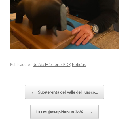
Publicado en
Noticia Miembros PDP
,
Noticias
.
Navegador de artículos
←
Subgerenta del Valle de Huasco…
Las mujeres piden un 26%…
→