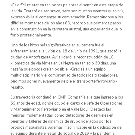
«Es difícil relatar en tan pocas palabras el sentir en esta etapa de
la vida. Trataré de ser breve, pero son muchos eventos que viví»,
expresó Ávila al comenzar su conversación. Remontándose a los
difíciles momentos de los años 80, recordó sus primeros pasos
en la construcción en la carretera austral, una experiencia que lo
forjó profesionalmente.
Uno de los hitos más significativos en su carrera fue el
enfrentamiento al aluvión del 18 de junio de 1991, que azotó la
ciudad de Antofagasta. Ávila lideró la reconstrucción de 18
kilómetros de vía férrea en La Negra en tan solo 30 días, una
hazaña que pocos creían posible. «Gracias a un equipo
multidisciplinario y el compromiso de todos los trabajadores,
pudimos poner nuevamente de pie el transporte ferroviario»,
resaltó.
Su trayectoria continuó en CMP, Compañía a la que ingresó a los
55 años de edad, donde ocupó el cargo de Jefe de Operaciones
y Mantenimiento Ferroviario en el Valle Elqui. Destacó las
mejoras implementadas, como detectores de desrrieles en
puentes y talleres de dinámica de grupo liderados por los
propios maquinistas. Además, hizo hincapié en la dedicación de
su equipo durante el estallido social de 2019 y la pandemia,