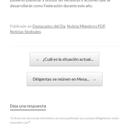
desarrollarán como Federación durante este año.
Publicado en
Destacados del Día
,
Noticia Miembros PDP
,
Noticias Sindicales
.
Navegador de artículos
←
¿Cuál es la situación actual…
Dirigentas se reúnen en Mesa…
→
Deja una respuesta
Tu dirección de correo electrónico no será publicada.
Los campos obligatorios están
marcados con
*