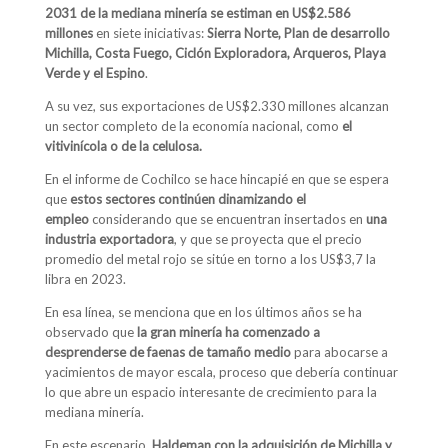
2031 de la mediana minería se estiman en US$2.586
millones
en siete iniciativas:
Sierra Norte, Plan de desarrollo
Michilla, Costa Fuego, Ciclón Exploradora, Arqueros,
Playa
Verde y el Espino
.
A su vez, sus exportaciones de US$2.330 millones alcanzan
un sector completo de la economía nacional, como
el
vitivinícola o de la celulosa.
En el informe de Cochilco se hace hincapié en que se espera
que
estos sectores continúen dinamizando el
empleo
considerando que se encuentran insertados en
una
industria exportadora
, y que se proyecta que el precio
promedio del metal rojo se sitúe en torno a los US$3,7 la
libra en 2023.
En esa línea, se menciona que en los últimos años se ha
observado que
la gran minería ha comenzado a
desprenderse de faenas de tamaño medio
para abocarse a
yacimientos de mayor escala, proceso que debería continuar
lo que abre un espacio interesante de crecimiento para la
mediana minería.
En este escenario,
Haldeman con la adquisición de Michilla y