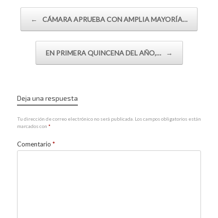
Navegador de artículos
←
CÁMARA APRUEBA CON AMPLIA MAYORÍA…
EN PRIMERA QUINCENA DEL AÑO,…
→
Deja una respuesta
Tu dirección de correo electrónico no será publicada.
Los campos obligatorios están
marcados con
*
Comentario
*