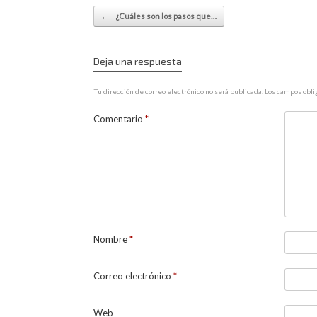
Navegador de artículos
←
¿Cuáles son los pasos que…
Deja una respuesta
Tu dirección de correo electrónico no será publicada.
Los campos obli
Comentario
*
Nombre
*
Correo electrónico
*
Web