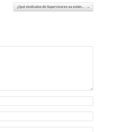
¿Qué sindicatos de Supervisores-as están…
→