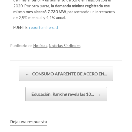
del mes anterior y un aumento de 3,6% en relación con el
2020. Por otra parte,
la demanda mínima registrada ese
mismo mes alcanzó 7.730 MW,
presentando un incremento
de 2,5% mensual y 4,1% anual.
FUENTE:
reporteminero.cl
Publicado en
Noticias
,
Noticias Sindicales
.
Navegador de artículos
←
CONSUMO APARENTE DE ACERO EN…
Educación: Ranking revela las 10…
→
Deja una respuesta