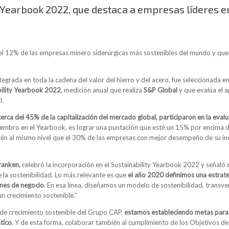
y Yearbook 2022, que destaca a empresas líderes e
l 12% de las empresas minero siderúrgicas más sostenibles del mundo y qued
tegrada en toda la cadena del valor del hierro y del acero, fue seleccionada en
bility Yearbook 2022
, medición anual que realiza
S&P Global
y que evalúa el 
l.
ca del 45% de la capitalización del mercado global, participaron en la evalu
iembro en el Yearbook, es lograr una puntación que esté un 15% por encima d
tén al mismo nivel que el 30% de las empresas con mejor desempeño de su indu
ranken,
celebró la incorporación en el Sustainability Yearbook 2022 y señaló 
la sostenibilidad. Lo más relevante es que
el año 2020 definimos una estrate
ones de negocio
. En esa línea, diseñamos un modelo de sostenibilidad, transv
un crecimiento sostenible.”
a de crecimiento sostenible del Grupo CAP,
estamos estableciendo metas para r
ático
. Y de esta forma, colaborar también al cumplimiento de los Objetivos de