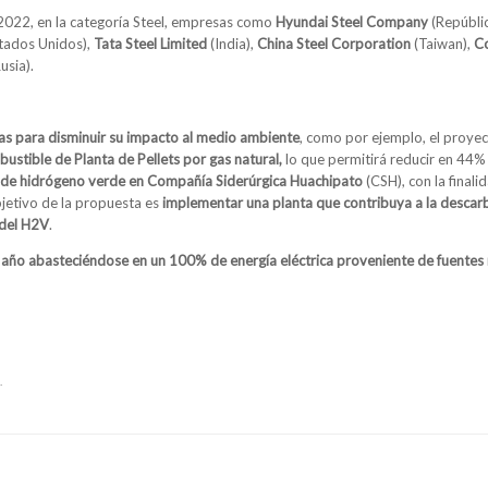
2022, en la categoría Steel, empresas como
Hyundai Steel Company
(Repúblic
tados Unidos),
Tata Steel Limited
(India),
China Steel Corporation
(Taiwan),
Co
usia).
vas para disminuir su impacto al medio ambiente
, como por ejemplo, el proye
ustible de Planta de Pellets por gas natural,
lo que permitirá reducir en 44% 
a de hidrógeno verde en Compañía Siderúrgica Huachipato
(CSH), con la final
bjetivo de la propuesta es
implementar una planta que contribuya a la descar
 del H2V
.
ño abasteciéndose en un 100% de energía eléctrica proveniente de fuentes r
.