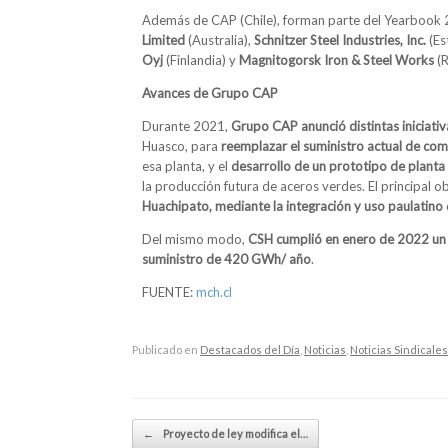
Además de CAP (Chile), forman parte del Yearbook 
Limited
(Australia),
Schnitzer Steel Industries, Inc.
(Es
Oyj
(Finlandia) y
Magnitogorsk Iron & Steel Works
(R
Avances de Grupo CAP
Durante 2021,
Grupo CAP anunció distintas iniciati
Huasco, para
reemplazar el suministro actual de comb
esa planta, y el
desarrollo de un prototipo de plant
la producción futura de aceros verdes. El principal o
Huachipato, mediante la integración y uso paulatino
Del mismo modo,
CSH cumplió en enero de 2022 un a
suministro de 420 GWh/ año
.
FUENTE:
mch.cl
Publicado en
Destacados del Día
,
Noticias
,
Noticias Sindicales
Navegador de artículos
←
Proyecto de ley modifica el…