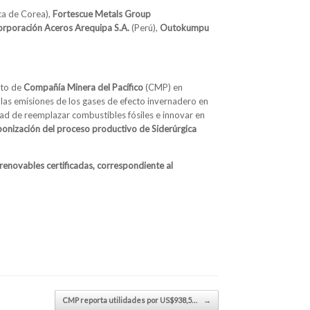
a de Corea),
Fortescue Metals Group
rporación Aceros Arequipa S.A.
(Perú),
Outokumpu
cto de
Compañía Minera del Pacífico
(CMP) en
las emisiones de los gases de efecto invernadero en
idad de reemplazar combustibles fósiles e innovar en
bonización del proceso productivo de Siderúrgica
enovables certificadas, correspondiente al
CMP reporta utilidades por US$938,5…
→