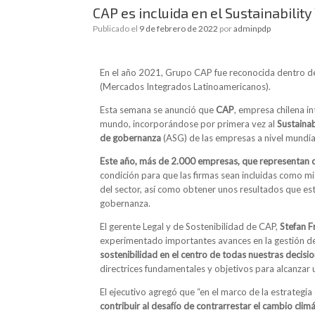
CAP es incluida en el Sustainabilit
Publicado el
9 de febrero de 2022
por
adminpdp
En el año 2021, Grupo CAP fue reconocida dentro de
(Mercados Integrados Latinoamericanos).
Esta semana se anunció que
CAP
, empresa chilena in
mundo, incorporándose por primera vez al
Sustaina
de gobernanza
(ASG) de las empresas a nivel mundia
Este año, más de 2.000 empresas, que representan cer
condición para que las firmas sean incluidas como m
del sector, así como obtener unos resultados que es
gobernanza.
El gerente Legal y de Sostenibilidad de CAP,
Stefan F
experimentado importantes avances en la gestión de 
sostenibilidad en el centro de todas nuestras decisi
directrices fundamentales y objetivos para alcanzar 
El ejecutivo agregó que “en el marco de la estrategi
contribuir al desafío de contrarrestar el cambio clim