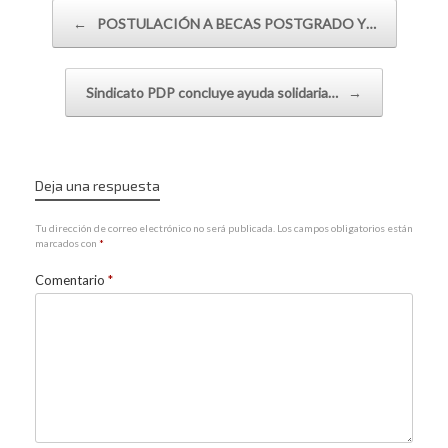
Navegador de artículos
←
POSTULACIÓN A BECAS POSTGRADO Y…
Sindicato PDP concluye ayuda solidaria…
→
Deja una respuesta
Tu dirección de correo electrónico no será publicada.
Los campos obligatorios están
marcados con
*
Comentario
*