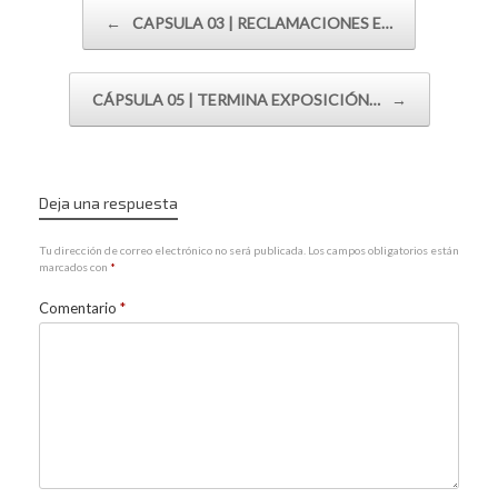
Navegador de artículos
←
CAPSULA 03 | RECLAMACIONES E…
CÁPSULA 05 | TERMINA EXPOSICIÓN…
→
Deja una respuesta
Tu dirección de correo electrónico no será publicada.
Los campos obligatorios están
marcados con
*
Comentario
*