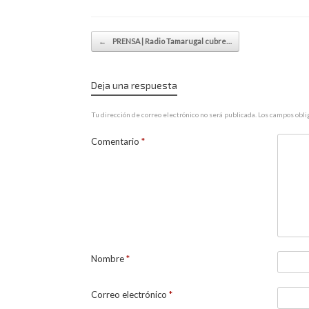
Navegador de artículos
←
PRENSA | Radio Tamarugal cubre…
Deja una respuesta
Tu dirección de correo electrónico no será publicada.
Los campos obli
Comentario
*
Nombre
*
Correo electrónico
*