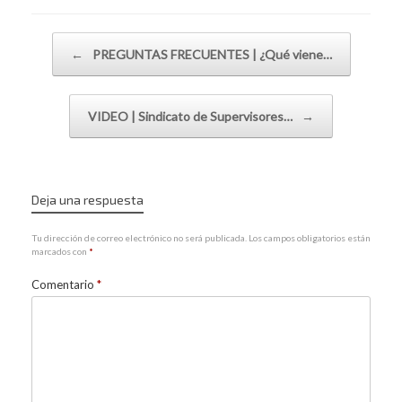
Navegador de artículos
←
PREGUNTAS FRECUENTES | ¿Qué viene…
VIDEO | Sindicato de Supervisores…
→
Deja una respuesta
Tu dirección de correo electrónico no será publicada.
Los campos obligatorios están
marcados con
*
Comentario
*