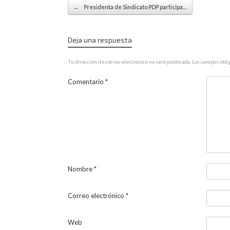
Navegador de artículos
←
Presidenta de Sindicato PDP participa…
Deja una respuesta
Tu dirección de correo electrónico no será publicada.
Los campos obli
Comentario
*
Nombre
*
Correo electrónico
*
Web